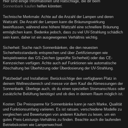
a
Hier sind einige Informationen und Ratschläge, die dir beim
g
Sonnenbank kaufen
helfen könnten:
Technische Merkmale: Achte auf die Anzahl der Lampen und deren
Wattzahl. Die Anzahl der Lampen kann die Bräunungswirkung
beeinflussen, während eine höhere Wattzahl eine schnellere Bräunung
ermöglichen kann. Bedenke jedoch, dass zu viel UV-Strahlung schädlich
sein kann, daher ist ein ausgewogenes Verhältnis wichtig.
Sicherheit: Suche nach Sonnenbänken, die den neuesten
Sicherheitsstandards entsprechen und über Zertifizierungen wie
beispielsweise das GS-Zeichen (geprüfte Sicherheit) oder das CE-
Kennzeichen verfügen. Achte auch auf Funktionen wie automatische
Abschaltung bei Überhitzung oder Überdosierung der UV-Strahlung.
Platzbedarf und Installation: Berücksichtige den verfügbaren Platz in
deinem Wellnessbereich und messe vor dem Kauf die Abmessungen der
Sonnenbank. Überlege auch, ob du einen speziellen Stromanschluss oder
zusätzliche Belüftung benötigst und ob dies in deinem Raum möglich ist.
Kosten: Die Preisspanne für Sonnenbänke kann je nach Marke, Qualität
und Funktionsumfang variieren. Es ist ratsam, verschiedene Modelle zu
vergleichen und Bewertungen von anderen Käufern zu lesen, um ein
gutes Preis-Leistungs-Verhältnis zu finden. Beachte auch die laufenden
Betriebskosten wie Lampenwechsel.