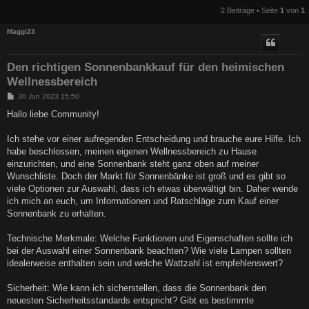
2 Beiträge • Seite
1
von
1
Maggi23
Den richtigen Sonnenbankkauf für den heimischen
Wellnessbereich
B
30 Jun 2023 15:50
e
i
Hallo liebe Community!
t
r
a
Ich stehe vor einer aufregenden Entscheidung und brauche eure Hilfe. Ich
g
habe beschlossen, meinen eigenen Wellnessbereich zu Hause
einzurichten, und eine Sonnenbank steht ganz oben auf meiner
Wunschliste. Doch der Markt für Sonnenbänke ist groß und es gibt so
viele Optionen zur Auswahl, dass ich etwas überwältigt bin. Daher wende
ich mich an euch, um Informationen und Ratschläge zum Kauf einer
Sonnenbank zu erhalten.
Technische Merkmale: Welche Funktionen und Eigenschaften sollte ich
bei der Auswahl einer Sonnenbank beachten? Wie viele Lampen sollten
idealerweise enthalten sein und welche Wattzahl ist empfehlenswert?
Sicherheit: Wie kann ich sicherstellen, dass die Sonnenbank den
neuesten Sicherheitsstandards entspricht? Gibt es bestimmte