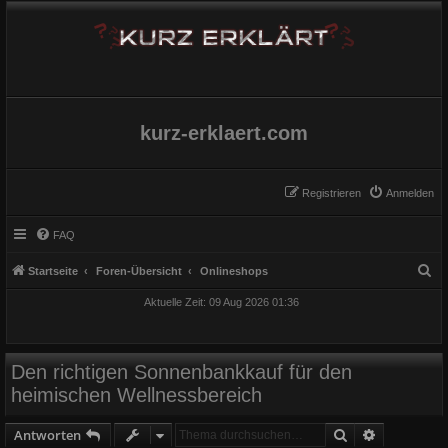
kurz-erklaert.com
Registrieren
Anmelden
FAQ
S
Startseite
Foren-Übersicht
Onlineshops
u
Aktuelle Zeit: 09 Aug 2026 01:36
c
h
e
Den richtigen Sonnenbankkauf für den
heimischen Wellnessbereich
Suche
Erweiterte
Antworten