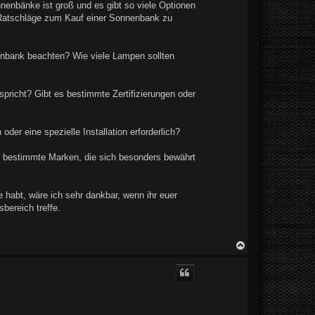
nenbänke ist groß und es gibt so viele Optionen
d Ratschläge zum Kauf einer Sonnenbank zu
enbank beachten? Wie viele Lampen sollten
pricht? Gibt es bestimmte Zertifizierungen oder
der eine spezielle Installation erforderlich?
es bestimmte Marken, die sich besonders bewährt
habt, wäre ich sehr dankbar, wenn ihr euer
bereich treffe.
N
a
c
h
o
b
e
n