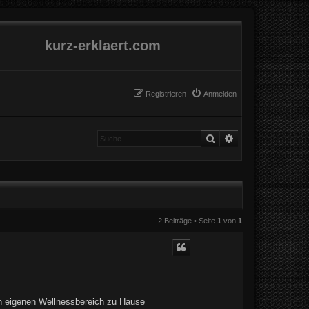
kurz-erklaert.com
Registrieren
Anmelden
Suche
Erweiterte Suche
2 Beiträge • Seite
1
von
1
en eigenen Wellnessbereich zu Hause