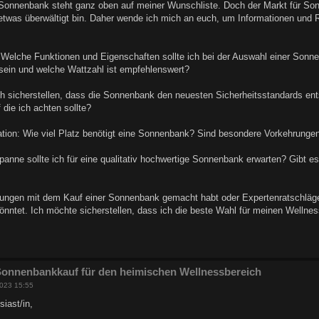
 Sonnenbank steht ganz oben auf meiner Wunschliste. Doch der Markt für Son
 etwas überwältigt bin. Daher wende ich mich an euch, um Informationen un
Welche Funktionen und Eigenschaften sollte ich bei der Auswahl einer Sonn
 sein und welche Wattzahl ist empfehlenswert?
ch sicherstellen, dass die Sonnenbank den neuesten Sicherheitsstandards ents
 die ich achten sollte?
ation: Wie viel Platz benötigt eine Sonnenbank? Sind besondere Vorkehrungen o
anne sollte ich für eine qualitativ hochwertige Sonnenbank erwarten? Gibt 
rungen mit dem Kauf einer Sonnenbank gemacht habt oder Expertenratschläge 
könntet. Ich möchte sicherstellen, dass ich die beste Wahl für meinen Wellness
 Sonnenbankkauf für den heimischen Wellnessbereich
2023 15:55
iast/in,