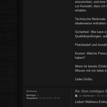
einzurichten, und eine
zur Auswahl, dass ich
erhalten.
Technische Merkmale: 
idealerweise enthalten
Sicherheit: Wie kann i
Qualitätsprüfungen, auf
Platzbedarf und Install
Kosten: Welche Preissp
haben?
Wenn ihr bereits Erfah
Wissen mit mir teilen 
Liebe Grüße,
Re: Den richtigen
Darkman
Beiträge:
3
B
von
Darkman
»
30 Jun 
Registriert:
26 Okt 2021 15:40
e
i
Liebe/r Wellness-Enthus
t
r