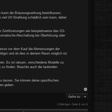
 kann die Bräunungswirkung beeinflussen,
viel UV-Strahlung schädlich sein kann, daher
 Zertifizierungen wie beispielsweise das GS-
tomatische Abschaltung bei Überhitzung oder
d messe vor dem Kauf die Abmessungen der
tigst und ob dies in deinem Raum möglich ist.
ren. Es ist ratsam, verschiedene Modelle zu
s zu finden. Beachte auch die laufenden
 zu lassen. Sie können deine spezifischen
hen geben.
N
a
Gehe zu
c
h
o
2 Beiträge • Seite
1
von
1
b
e