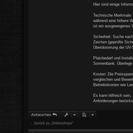
a
Hier sind einige Infor
g
Technische Merkmale: 
während eine höhere Wa
ist ein ausgewogenes V
Sicherheit: Suche nach
Zeichen (geprüfte Sich
Überdosierung der UV-
Platzbedarf und Insta
Sonnenbank. Überlege a
Kosten: Die Preisspann
vergleichen und Bewert
Betriebskosten wie L
Es kann hilfreich sein
Anforderungen berücks
Antworten
Zurück zu „Onlineshops“