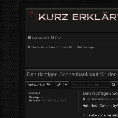
Schnellzugriff
FAQ
Startseite
Foren-Übersicht
Onlineshops
Den richtigen Sonnenbankkauf für den
S
Antworten
Den richtigen S
Maggi23
Beiträge:
4
B
von
Maggi23
»
30 Jun 2
Registriert:
26 Okt 2021 15:45
e
i
Hallo liebe Community
t
r
a
Ich stehe vor einer a
g