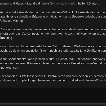
mationen und Ratschläge, die dir beim
Sonnenbank kaufen
helfen könnten:
Achte auf die Anzahl der Lampen und deren Wattzahl. Die Anzahl der Lampen
ttzahl eine schnellere Bräunung ermöglichen kann. Bedenke jedoch, dass zu 
erhältnis wichtig.
 Sonnenbänken, die den neuesten Sicherheitsstandards entsprechen und über
erheit) oder das CE-Kennzeichen verfügen. Achte auch auf Funktionen wie au
Strahlung.
llation: Berücksichtige den verfügbaren Platz in deinem Wellnessbereich un
uch, ob du einen speziellen Stromanschluss oder zusätzliche Belüftung benö
e für Sonnenbänke kann je nach Marke, Qualität und Funktionsumfang variie
ungen von anderen Käufern zu lesen, um ein gutes Preis-Leistungs-Verhältni
ampenwechsel.
, Fachhändler für Wellnessgeräte zu kontaktieren und dich persönlich beraten
ichtigen und Empfehlungen basierend auf deinem Budget und deinen Wünsc