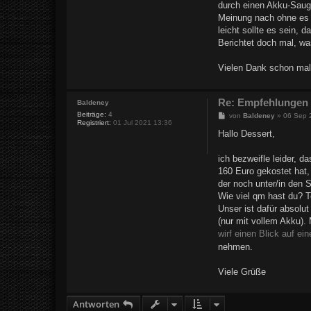
durch einen Akku-Saug
Meinung nach ohne es a
leicht sollte es sein,
Berichtet doch mal, was
Vielen Dank schon ma
Re: Empfehlungen 
Baldeney
Beiträge:
4
B
von
Baldeney
»
06 Sep 
Registriert:
01 Jul 2021 13:36
e
i
Hallo Dessert,
t
r
a
ich bezweifle leider, 
g
160 Euro gekostet hat
der noch unter/in den 
Wie viel qm hast du? T
Unser ist dafür absolu
(nur mit vollem Akku).
wirf einen Blick auf ei
nehmen.
Viele Grüße
Antworten