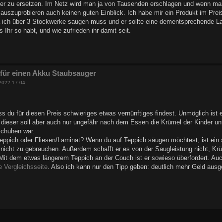
er zu ersetzen. Im Netz wird man ja von Tausenden erschlagen und wenn m
uszuprobieren auch keinen guten Einblick. Ich habe mir ein Produkt im Preisv
 da ich über 3 Stockwerke saugen muss und er sollte eine dementsprechende La
 Ihr so habt, und wie zufrieden ihr damit seit.
l
für einen Akku Staubsauger
2022 17:04
dass du für diesen Preis schwieriges etwas vernünftiges findest. Unmöglich is
, dieser soll aber auch nur ungefähr nach dem Essen die Krümel der Kinder 
Schuhen war.
eppich oder Fliesen/Laminat? Wenn du auf Teppich säugen möchtest, ist ein s
t nicht zu gebrauchen. Außerdem schafft er es von der Saugleistung nicht, 
 Mit dem etwas längerem Teppich an der Couch ist er sowieso überfordert. A
ne Vergleichsseite
. Also ich kann nur den Tipp geben: deutlich mehr Geld ausg