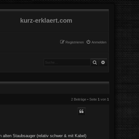
kurz-erklaert.com
Registrieren
Anmelden
Suche
Erweiterte Suche
2 Beiträge • Seite
1
von
1
n alten Staubsauger (relativ schwer & mit Kabel)