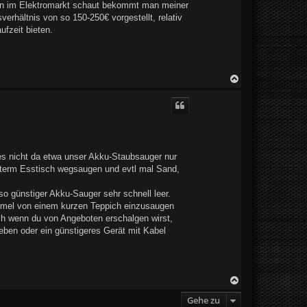
an im Elektromarkt schaut bekommt man meiner
erhältnis von so 150-250€ vorgestellt, relativ
ufzeit bieten.
N
a
c
h
o
b
e
n
t es nicht da etwa unser Akku-Staubsauger nur
unterm Esstisch wegsaugen und evtl mal Sand,
o günstiger Akku-Sauger sehr schnell leer.
Krümel von einem kurzen Teppich einzusaugen
uch wenn du von Angeboten erschalgen wirst,
eben oder ein günstigeres Gerät mit Kabel
N
a
Gehe zu
c