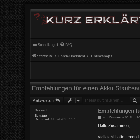
Schnellzugriff
FAQ
Startseite
Foren-Übersicht
Onlineshops
Empfehlungen für einen Akku Staubsa
S
Antworten
Empfehlungen fü
Dessert
Beiträge:
4
B
von
Dessert
»
06 Sep 2
Registriert:
01 Jul 2021 13:46
e
i
Hallo Zusammen,
t
r
a
vielleicht hätte jeman
g