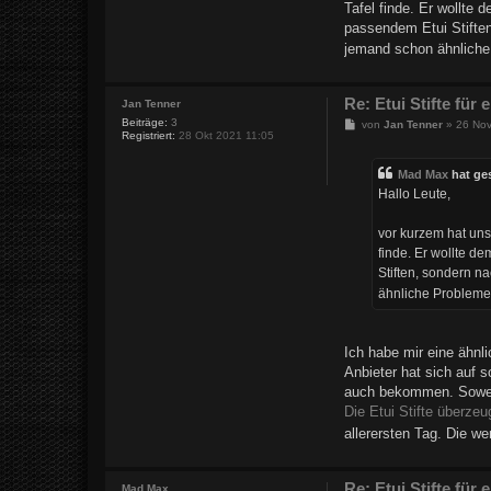
Tafel finde. Er wollte 
passendem Etui Stiften
jemand schon ähnliche 
Re: Etui Stifte für 
Jan Tenner
Beiträge:
3
B
von
Jan Tenner
»
26 No
Registriert:
28 Okt 2021 11:05
e
i
t
Mad Max
hat ge
r
a
Hallo Leute,
g
vor kurzem hat unse
finde. Er wollte d
Stiften, sondern n
ähnliche Probleme 
Ich habe mir eine ähnl
Anbieter hat sich auf 
auch bekommen. Soweit
Die Etui Stifte überzeu
allerersten Tag. Die w
Re: Etui Stifte für 
Mad Max