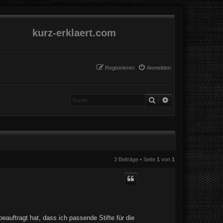
kurz-erklaert.com
Registrieren
Anmelden
Suche
Erweiterte Suche
3 Beiträge • Seite
1
von
1
eauftragt hat, dass ich passende Stifte für die