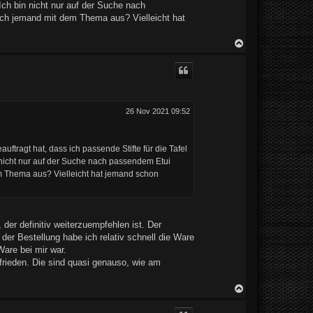
 Ich bin nicht nur auf der Suche nach
sich jemand mit dem Thema aus? Vielleicht hat
N
a
c
h
o
b
e
n
26 Nov 2021 09:52
ftragt hat, dass ich passende Stifte für die Tafel
in nicht nur auf der Suche nach passendem Etui
em Thema aus? Vielleicht hat jemand schon
der definitiv weiterzuempfehlen ist. Der
der Bestellung habe ich relativ schnell die Ware
are bei mir war.
zufrieden. Die sind quasi genauso, wie am
N
a
c