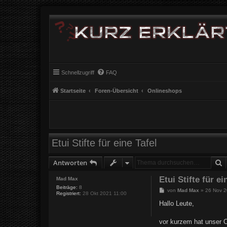
Schnellzugriff
FAQ
Startseite
Foren-Übersicht
Onlineshops
Etui Stifte für eine Tafel
S
Antworten
Etui Stifte für ei
Mad Max
Beiträge:
8
B
von
Mad Max
»
26 Nov 2
Registriert:
28 Okt 2021 11:00
e
i
Hallo Leute,
t
r
a
vor kurzem hat unser C
g