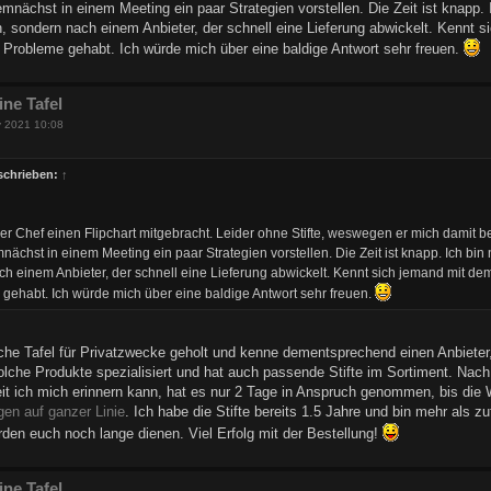
demnächst in einem Meeting ein paar Strategien vorstellen. Die Zeit ist knapp.
, sondern nach einem Anbieter, der schnell eine Lieferung abwickelt. Kennt 
Probleme gehabt. Ich würde mich über eine baldige Antwort sehr freuen.
eine Tafel
v 2021 10:08
schrieben:
↑
r Chef einen Flipchart mitgebracht. Leider ohne Stifte, weswegen er mich damit beau
emnächst in einem Meeting ein paar Strategien vorstellen. Die Zeit ist knapp. Ich b
ach einem Anbieter, der schnell eine Lieferung abwickelt. Kennt sich jemand mit d
gehabt. Ich würde mich über eine baldige Antwort sehr freuen.
iche Tafel für Privatzwecke geholt und kenne dementsprechend einen Anbieter, 
solche Produkte spezialisiert und hat auch passende Stifte im Sortiment. Nach 
 ich mich erinnern kann, hat es nur 2 Tage in Anspruch genommen, bis die W
gen auf ganzer Linie
. Ich habe die Stifte bereits 1.5 Jahre und bin mehr als 
erden euch noch lange dienen. Viel Erfolg mit der Bestellung!
eine Tafel