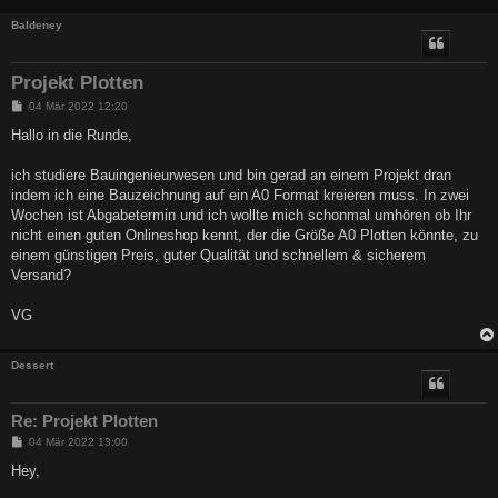
Baldeney
Projekt Plotten
B
04 Mär 2022 12:20
e
i
Hallo in die Runde,
t
r
a
ich studiere Bauingenieurwesen und bin gerad an einem Projekt dran
g
indem ich eine Bauzeichnung auf ein A0 Format kreieren muss. In zwei
Wochen ist Abgabetermin und ich wollte mich schonmal umhören ob Ihr
nicht einen guten Onlineshop kennt, der die Größe A0 Plotten könnte, zu
einem günstigen Preis, guter Qualität und schnellem & sicherem
Versand?
VG
Dessert
Re: Projekt Plotten
B
04 Mär 2022 13:00
e
i
Hey,
t
r