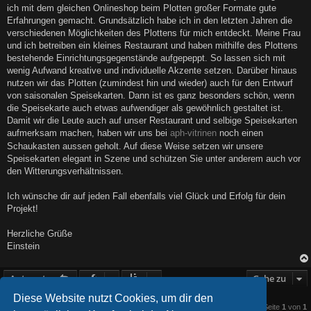
g
ich mit dem gleichen Onlineshop beim Plotten großer Formate gute
Erfahrungen gemacht. Grundsätzlich habe ich in den letzten Jahren die
verschiedenen Möglichkeiten des Plottens für mich entdeckt. Meine Frau
und ich betreiben ein kleines Restaurant und haben mithilfe des Plottens
bestehende Einrichtungsgegenstände aufgepeppt. So lassen sich mit
wenig Aufwand kreative und individuelle Akzente setzen. Darüber hinaus
nutzen wir das Plotten (zumindest hin und wieder) auch für den Entwurf
von saisonalen Speisekarten. Dann ist es ganz besonders schön, wenn
die Speisekarte auch etwas aufwendiger als gewöhnlich gestaltet ist.
Damit wir die Leute auch auf unser Restaurant und selbige Speisekarten
aufmerksam machen, haben wir uns bei
aph-vitrinen
noch einen
Schaukasten aussen geholt. Auf diese Weise setzen wir unsere
Speisekarten elegant in Szene und schützen Sie unter anderem auch vor
den Witterungsverhältnissen.
Ich wünsche dir auf jeden Fall ebenfalls viel Glück und Erfolg für dein
Projekt!
Herzliche Grüße
Einstein
Antworten
Gehe zu
Diese Website nutzt Cookies, um dir den
3 Beiträge • Seite
1
von
1