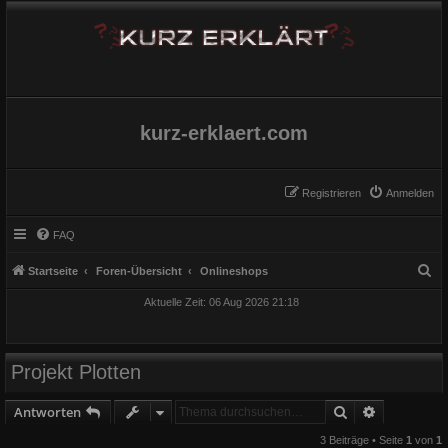
kurz-erklaert.com
Registrieren
Anmelden
FAQ
S
Startseite
Foren-Übersicht
Onlineshops
u
Aktuelle Zeit: 06 Aug 2026 21:18
c
h
e
Projekt Plotten
Suche
Erweiterte
Antworten
3 Beiträge • Seite
1
von
1