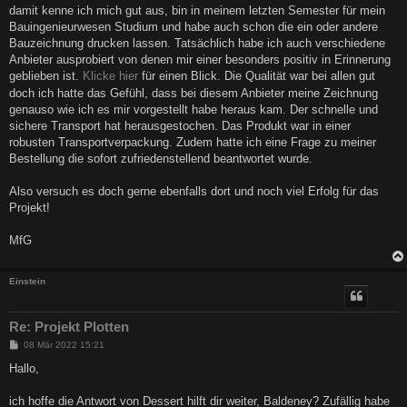
a
damit kenne ich mich gut aus, bin in meinem letzten Semester für mein
g
Bauingenieurwesen Studium und habe auch schon die ein oder andere
Bauzeichnung drucken lassen. Tatsächlich habe ich auch verschiedene
Anbieter ausprobiert von denen mir einer besonders positiv in Erinnerung
geblieben ist.
Klicke hier
für einen Blick. Die Qualität war bei allen gut
doch ich hatte das Gefühl, dass bei diesem Anbieter meine Zeichnung
genauso wie ich es mir vorgestellt habe heraus kam. Der schnelle und
sichere Transport hat herausgestochen. Das Produkt war in einer
robusten Transportverpackung. Zudem hatte ich eine Frage zu meiner
Bestellung die sofort zufriedenstellend beantwortet wurde.
Also versuch es doch gerne ebenfalls dort und noch viel Erfolg für das
Projekt!
MfG
Einstein
Re: Projekt Plotten
B
08 Mär 2022 15:21
e
i
Hallo,
t
r
a
ich hoffe die Antwort von Dessert hilft dir weiter, Baldeney? Zufällig habe