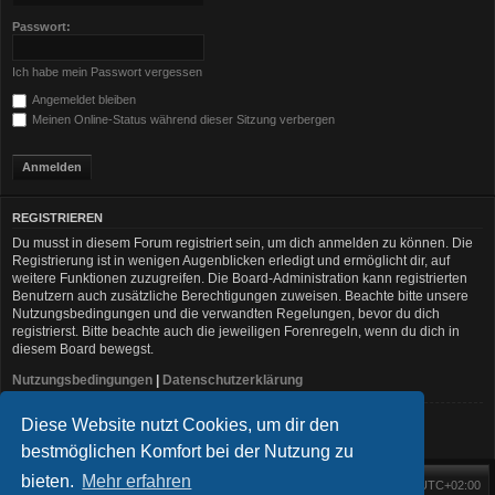
Passwort:
Ich habe mein Passwort vergessen
Angemeldet bleiben
Meinen Online-Status während dieser Sitzung verbergen
REGISTRIEREN
Du musst in diesem Forum registriert sein, um dich anmelden zu können. Die
Registrierung ist in wenigen Augenblicken erledigt und ermöglicht dir, auf
weitere Funktionen zuzugreifen. Die Board-Administration kann registrierten
Benutzern auch zusätzliche Berechtigungen zuweisen. Beachte bitte unsere
Nutzungsbedingungen und die verwandten Regelungen, bevor du dich
registrierst. Bitte beachte auch die jeweiligen Forenregeln, wenn du dich in
diesem Board bewegst.
Nutzungsbedingungen
|
Datenschutzerklärung
Diese Website nutzt Cookies, um dir den
Registrieren
bestmöglichen Komfort bei der Nutzung zu
bieten.
Mehr erfahren
Foren-Übersicht
Alle Zeiten sind
UTC+02:00
Startseite
Alle Cookies löschen