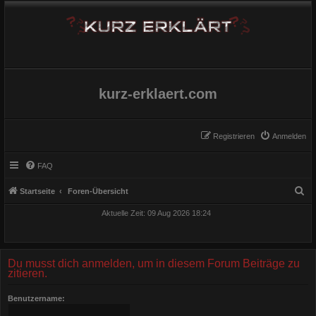
kurz-erklaert.com
Registrieren
Anmelden
FAQ
S
Startseite
Foren-Übersicht
u
Aktuelle Zeit: 09 Aug 2026 18:24
c
h
e
Du musst dich anmelden, um in diesem Forum Beiträge zu
zitieren.
Benutzername: