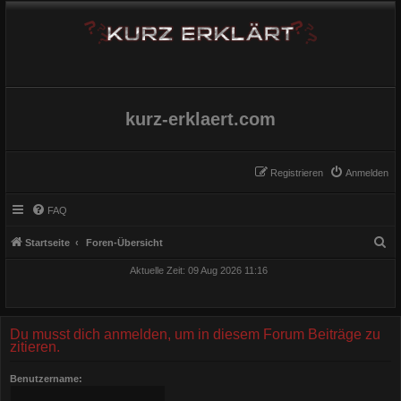
kurz-erklaert.com
Registrieren
Anmelden
FAQ
S
Startseite
Foren-Übersicht
u
Aktuelle Zeit: 09 Aug 2026 11:16
c
h
e
Du musst dich anmelden, um in diesem Forum Beiträge zu
zitieren.
Benutzername: