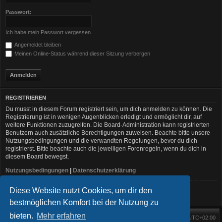
Passwort:
Ich habe mein Passwort vergessen
Angemeldet bleiben
Meinen Online-Status während dieser Sitzung verbergen
REGISTRIEREN
Du musst in diesem Forum registriert sein, um dich anmelden zu können. Die
Registrierung ist in wenigen Augenblicken erledigt und ermöglicht dir, auf
weitere Funktionen zuzugreifen. Die Board-Administration kann registrierten
Benutzern auch zusätzliche Berechtigungen zuweisen. Beachte bitte unsere
Nutzungsbedingungen und die verwandten Regelungen, bevor du dich
registrierst. Bitte beachte auch die jeweiligen Forenregeln, wenn du dich in
diesem Board bewegst.
Nutzungsbedingungen
|
Datenschutzerklärung
Diese Website nutzt Cookies, um dir den
Registrieren
bestmöglichen Komfort bei der Nutzung zu
bieten.
Mehr erfahren
Foren-Übersicht
Alle Zeiten sind
UTC+02:00
Startseite
Alle Cookies löschen