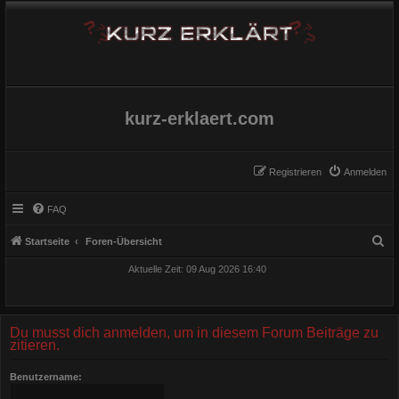
kurz-erklaert.com
Registrieren
Anmelden
FAQ
S
Startseite
Foren-Übersicht
u
Aktuelle Zeit: 09 Aug 2026 16:40
c
h
e
Du musst dich anmelden, um in diesem Forum Beiträge zu
zitieren.
Benutzername: