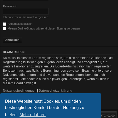
Passwort:
Ich habe mein Passwort vergessen
Angemeldet bleiben
Meinen Online-Status während dieser Sitzung verbergen
REGISTRIEREN
Du musst in diesem Forum registriert sein, um dich anmelden zu können. Die
Registrierung ist in wenigen Augenblicken erledigt und ermöglicht dir, auf
weitere Funktionen zuzugreifen. Die Board-Administration kann registrierten
Benutzern auch zusätzliche Berechtigungen zuweisen. Beachte bitte unsere
Nutzungsbedingungen und die verwandten Regelungen, bevor du dich
registrierst. Bitte beachte auch die jeweiligen Forenregeln, wenn du dich in
diesem Board bewegst.
Nutzungsbedingungen
|
Datenschutzerklärung
Diese Website nutzt Cookies, um dir den
Registrieren
bestmöglichen Komfort bei der Nutzung zu
bieten.
Mehr erfahren
Foren-Übersicht
Alle Zeiten sind
UTC+02:00
Startseite
Alle Cookies löschen