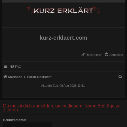
kurz-erklaert.com
Registrieren
Anmelden
FAQ
S
Startseite
Foren-Übersicht
u
Aktuelle Zeit: 09 Aug 2026 11:51
c
h
e
Du musst dich anmelden, um in diesem Forum Beiträge zu
zitieren.
Benutzername: