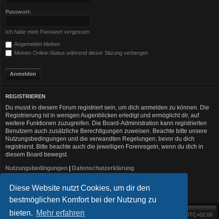
Passwort:
Ich habe mein Passwort vergessen
Angemeldet bleiben
Meinen Online-Status während dieser Sitzung verbergen
REGISTRIEREN
Du musst in diesem Forum registriert sein, um dich anmelden zu können. Die
Registrierung ist in wenigen Augenblicken erledigt und ermöglicht dir, auf
weitere Funktionen zuzugreifen. Die Board-Administration kann registrierten
Benutzern auch zusätzliche Berechtigungen zuweisen. Beachte bitte unsere
Nutzungsbedingungen und die verwandten Regelungen, bevor du dich
registrierst. Bitte beachte auch die jeweiligen Forenregeln, wenn du dich in
diesem Board bewegst.
Nutzungsbedingungen
|
Datenschutzerklärung
Diese Website nutzt Cookies, um dir den
Registrieren
bestmöglichen Komfort bei der Nutzung zu
bieten.
Mehr erfahren
Foren-Übersicht
Alle Zeiten sind
UTC+02:00
Startseite
Alle Cookies löschen