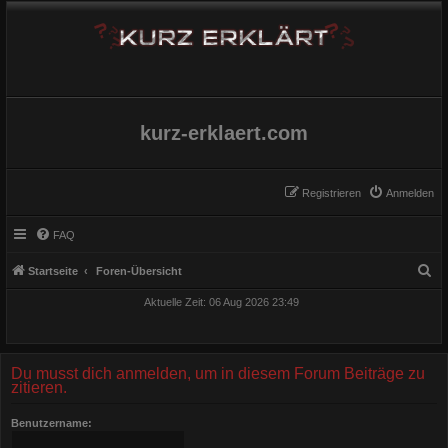
kurz-erklaert.com
Registrieren
Anmelden
FAQ
S
Startseite
Foren-Übersicht
u
Aktuelle Zeit: 06 Aug 2026 23:49
c
h
e
Du musst dich anmelden, um in diesem Forum Beiträge zu
zitieren.
Benutzername: