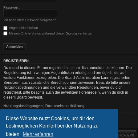
Passwort:
Ich habe mein Passwort vergessen
Angemeldet bleiben
Meinen Online-Status während dieser Sitzung verbergen
REGISTRIEREN
Du musst in diesem Forum registriert sein, um dich anmelden zu können. Die
Registrierung ist in wenigen Augenblicken erledigt und ermöglicht dir, auf
weitere Funktionen zuzugreifen. Die Board-Administration kann registrierten
Benutzern auch zusätzliche Berechtigungen zuweisen. Beachte bitte unsere
Nutzungsbedingungen und die verwandten Regelungen, bevor du dich
registrierst. Bitte beachte auch die jeweiligen Forenregeln, wenn du dich in
diesem Board bewegst.
Nutzungsbedingungen
|
Datenschutzerklärung
Diese Website nutzt Cookies, um dir den
Registrieren
bestmöglichen Komfort bei der Nutzung zu
bieten.
Mehr erfahren
Foren-Übersicht
Alle Zeiten sind
UTC+02:00
Startseite
Alle Cookies löschen