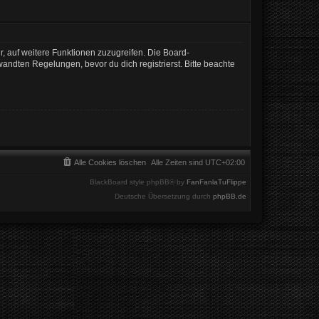
r, auf weitere Funktionen zuzugreifen. Die Board-
ndten Regelungen, bevor du dich registrierst. Bitte beachte
Alle Cookies löschen
Alle Zeiten sind
UTC+02:00
BlackBoard style phpBB® by
FanFanlaTuFlippe
Deutsche Übersetzung durch
phpBB.de