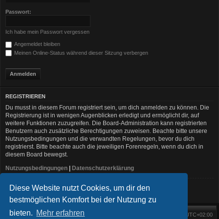
Passwort:
Ich habe mein Passwort vergessen
Angemeldet bleiben
Meinen Online-Status während dieser Sitzung verbergen
REGISTRIEREN
Du musst in diesem Forum registriert sein, um dich anmelden zu können. Die
Registrierung ist in wenigen Augenblicken erledigt und ermöglicht dir, auf
weitere Funktionen zuzugreifen. Die Board-Administration kann registrierten
Benutzern auch zusätzliche Berechtigungen zuweisen. Beachte bitte unsere
Nutzungsbedingungen und die verwandten Regelungen, bevor du dich
registrierst. Bitte beachte auch die jeweiligen Forenregeln, wenn du dich in
diesem Board bewegst.
Nutzungsbedingungen
|
Datenschutzerklärung
Diese Website nutzt Cookies, um dir den
Registrieren
bestmöglichen Komfort bei der Nutzung zu
bieten.
Mehr erfahren
Foren-Übersicht
Alle Zeiten sind
UTC+02:00
Startseite
Alle Cookies löschen