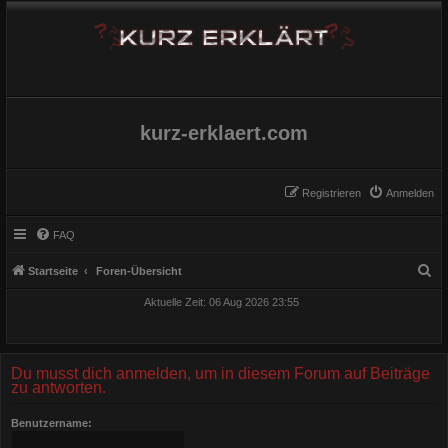
kurz-erklaert.com
Registrieren
Anmelden
FAQ
S
Startseite
Foren-Übersicht
u
Aktuelle Zeit: 06 Aug 2026 23:55
c
h
e
Du musst dich anmelden, um in diesem Forum auf Beiträge
zu antworten.
Benutzername: