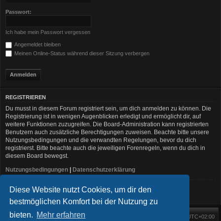
Passwort:
Ich habe mein Passwort vergessen
Angemeldet bleiben
Meinen Online-Status während dieser Sitzung verbergen
REGISTRIEREN
Du musst in diesem Forum registriert sein, um dich anmelden zu können. Die
Registrierung ist in wenigen Augenblicken erledigt und ermöglicht dir, auf
weitere Funktionen zuzugreifen. Die Board-Administration kann registrierten
Benutzern auch zusätzliche Berechtigungen zuweisen. Beachte bitte unsere
Nutzungsbedingungen und die verwandten Regelungen, bevor du dich
registrierst. Bitte beachte auch die jeweiligen Forenregeln, wenn du dich in
diesem Board bewegst.
Nutzungsbedingungen
|
Datenschutzerklärung
Diese Website nutzt Cookies, um dir den
Registrieren
bestmöglichen Komfort bei der Nutzung zu
bieten.
Mehr erfahren
Foren-Übersicht
Alle Zeiten sind
UTC+02:00
Startseite
Alle Cookies löschen