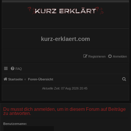
kurz-erklaert.com
Registrieren
Anmelden
FAQ
S
Startseite
Foren-Übersicht
u
Aktuelle Zeit: 07 Aug 2026 20:45
c
h
e
Du musst dich anmelden, um in diesem Forum auf Beiträge
zu antworten.
Benutzername: