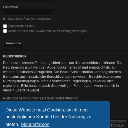
Passwort:
Ich habe mein Passwort vergessen
Angemeldet bleiben
Meinen Online-Status während dieser Sitzung verbergen
REGISTRIEREN
Du musst in diesem Forum registriert sein, um dich anmelden zu können. Die
Registrierung ist in wenigen Augenblicken erledigt und ermöglicht dir, auf
weitere Funktionen zuzugreifen. Die Board-Administration kann registrierten
Benutzern auch zusätzliche Berechtigungen zuweisen. Beachte bitte unsere
Nutzungsbedingungen und die verwandten Regelungen, bevor du dich
registrierst. Bitte beachte auch die jeweiligen Forenregeln, wenn du dich in
diesem Board bewegst.
Nutzungsbedingungen
|
Datenschutzerklärung
Diese Website nutzt Cookies, um dir den
Registrieren
bestmöglichen Komfort bei der Nutzung zu
bieten.
Mehr erfahren
Foren-Übersicht
Alle Zeiten sind
UTC+02:00
Startseite
Alle Cookies löschen