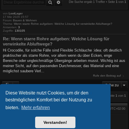
Suche
Erweiterte Suche
Die Suche ergab 1 Treffer • Seite
1
von
1
von
LootLager
17 Mär 2026 15:57
Forum:
Bauen & Wohnen
Thema:
Wenn starre Rohre aufgeben: Welche Lösung für verwinkelte Abluftwege?
Antworten:
3
Zugriffe:
130105
Re: Wenn starre Rohre aufgeben: Welche Lösung für
verwinkelte Abluftwege?
Hi Crocodile, für solche Fälle sind Flexible Schläuche :idea: oft deutlich
praktischer als starre Rohre, vor allem wenn du über Ecken, enge
Bereiche oder ungleichmäßige Übergänge arbeiten musst. Wichtig ist aus
meiner Sicht, auf den passenden Durchmesser, das Material und eine
möglichst saubere Verl...
Rufe den Beitrag auf
Gehe zu
Diese Website nutzt Cookies, um dir den
Die Suche ergab 1 Treffer • Seite
1
von
1
bestmöglichen Komfort bei der Nutzung zu
bieten.
Mehr erfahren
Foren-Übersicht
Alle Zeiten sind
UTC+02:00
Startseite
Alle Cookies löschen
Powered by
phpBB
® Forum Software © phpBB Limited
Verstanden!
BlackBoard style phpBB® by
FanFanlaTuFlippe
Deutsche Übersetzung durch
phpBB.de