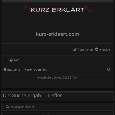
kurz-erklaert.com
Registrieren
Anmelden
FAQ
S
Startseite
Foren-Übersicht
u
Aktuelle Zeit: 08 Aug 2026 17:04
c
h
e
Die Suche ergab 1 Treffer
Zur erweiterten Suche