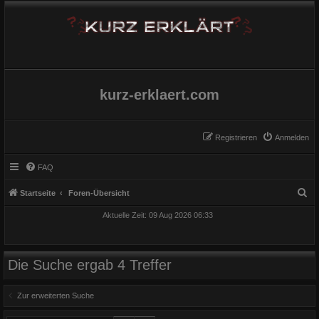
kurz-erklaert.com
Registrieren
Anmelden
FAQ
S
Startseite
Foren-Übersicht
u
Aktuelle Zeit: 09 Aug 2026 06:33
c
h
e
Die Suche ergab 4 Treffer
Zur erweiterten Suche