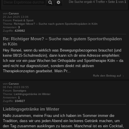
Suche
Erweiterte Suche
Die Suche ergab 4 Treffer • Seite
1
von
1
von
Caruso
20 Jun 2025 13:06
Forum:
Freizeit & Sport
Thema:
Richtiger Move? – Suche nach gutem Sportorthopäden in Köln
Antworten:
3
Zugriffe:
428982
Re: Richtiger Move? – Suche nach gutem Sportorthopäden
in Köln
Hey Reneé, wenn du wirklich was Bewegungsbezogenes brauchst (und
keine 08/15-Schulmedizin), dann kann ich dir eine Adresse empfehlen:
Ich war vor ein paar Wochen bei Orthopädie und Sporttherapie Köln – da
wird nicht nur diagnostiziert, sondern direkt mit aktiven
Therapiekonzepten gearbeitet. Mein Pr...
Rufe den Beitrag auf
von
Caruso
06 Feb 2023 09:55
Forum:
Sonstiges
Thema:
Lieblingsgetränke im Winter
Antworten:
1
Zugriffe:
104927
Lieblingsgetränke im Winter
Hallo zusammen, meine Frau und ich haben im Sommer immer die
Tradition, dass wir uns jeden Abend ein leckeres Getränk machen, um
den Tag zusammen ausklingen zu lassen. Manchmal ist es ein Cocktail,