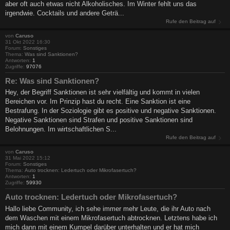
aber oft auch etwas nicht Alkoholisches. Im Winter fehlt uns das
irgendwie. Cocktails und andere Geträ...
Rufe den Beitrag auf
von
Caruso
31 Okt 2022 16:30
Forum:
Sonstiges
Thema:
Was sind Sanktionen?
Antworten:
1
Zugriffe:
97076
Re: Was sind Sanktionen?
Hey, der Begriff Sanktionen ist sehr vielfältig und kommt in vielen
Bereichen vor. Im Prinzip hast du recht. Eine Sanktion ist eine
Bestrafung. In der Soziologie gibt es positive und negative Sanktionen.
Negative Sanktionen sind Strafen und positive Sanktionen sind
Belohnungen. Im wirtschaftlichen S...
Rufe den Beitrag auf
von
Caruso
31 Mai 2022 15:12
Forum:
Sonstiges
Thema:
Auto trocknen: Ledertuch oder Mikrofasertuch?
Antworten:
1
Zugriffe:
59930
Auto trocknen: Ledertuch oder Mikrofasertuch?
Hallo liebe Community, ich sehe immer mehr Leute, die ihr Auto nach
dem Waschen mit einem Mikrofasertuch abtrocknen. Letztens habe ich
mich dann mit einem Kumpel darüber unterhalten und er hat mich