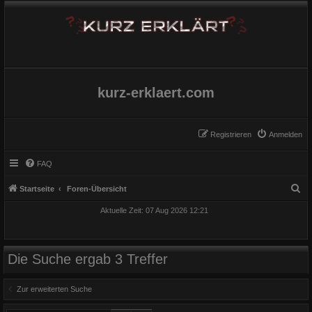
kurz-erklaert.com
Registrieren
Anmelden
FAQ
S
Startseite
Foren-Übersicht
u
Aktuelle Zeit: 07 Aug 2026 12:21
c
h
e
Die Suche ergab 3 Treffer
Zur erweiterten Suche