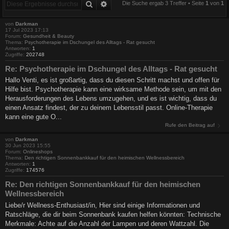
Suche
Erweiterte Suche
Die Suche ergab 3 Treffer • Seite
1
von
1
von
Darkman
17 Jul 2023 17:13
Forum:
Gesundheit & Beauty
Thema:
Psychotherapie im Dschungel des Alltags - Rat gesucht
Antworten:
1
Zugriffe:
202748
Re: Psychotherapie im Dschungel des Alltags - Rat gesucht
Hallo Venti, es ist großartig, dass du diesen Schritt machst und offen für
Hilfe bist. Psychotherapie kann eine wirksame Methode sein, um mit den
Herausforderungen des Lebens umzugehen, und es ist wichtig, dass du
einen Ansatz findest, der zu deinem Lebensstil passt. Online-Therapie
kann eine gute O...
Rufe den Beitrag auf
von
Darkman
30 Jun 2023 15:55
Forum:
Onlineshops
Thema:
Den richtigen Sonnenbankkauf für den heimischen Wellnessbereich
Antworten:
1
Zugriffe:
174576
Re: Den richtigen Sonnenbankkauf für den heimischen
Wellnessbereich
Liebe/r Wellness-Enthusiast/in, Hier sind einige Informationen und
Ratschläge, die dir beim Sonnenbank kaufen helfen könnten: Technische
Merkmale: Achte auf die Anzahl der Lampen und deren Wattzahl. Die