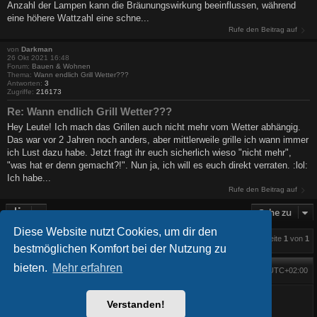
Anzahl der Lampen kann die Bräunungswirkung beeinflussen, während
eine höhere Wattzahl eine schne...
Rufe den Beitrag auf
von
Darkman
26 Okt 2021 16:48
Forum:
Bauen & Wohnen
Thema:
Wann endlich Grill Wetter???
Antworten:
3
Zugriffe:
216173
Re: Wann endlich Grill Wetter???
Hey Leute! Ich mach das Grillen auch nicht mehr vom Wetter abhängig.
Das war vor 2 Jahren noch anders, aber mittlerweile grille ich wann immer
ich Lust dazu habe. Jetzt fragt ihr euch sicherlich wieso "nicht mehr",
"was hat er denn gemacht?!". Nun ja, ich will es euch direkt verraten. :lol:
Ich habe...
Rufe den Beitrag auf
Gehe zu
Diese Website nutzt Cookies, um dir den
Die Suche ergab 3 Treffer • Seite
1
von
1
bestmöglichen Komfort bei der Nutzung zu
bieten.
Mehr erfahren
Foren-Übersicht
Alle Zeiten sind
UTC+02:00
Startseite
Alle Cookies löschen
Powered by
phpBB
® Forum Software © phpBB Limited
Verstanden!
BlackBoard style phpBB® by
FanFanlaTuFlippe