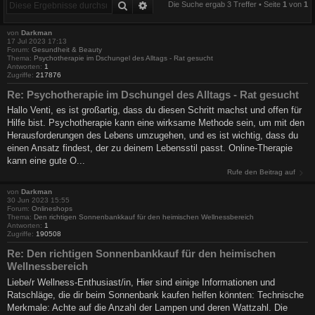
Suche
Erweiterte Suche
Die Suche ergab 3 Treffer • Seite
1
von
1
von
Darkman
17 Jul 2023 17:13
Forum:
Gesundheit & Beauty
Thema:
Psychotherapie im Dschungel des Alltags - Rat gesucht
Antworten:
1
Zugriffe:
217876
Re: Psychotherapie im Dschungel des Alltags - Rat gesucht
Hallo Venti, es ist großartig, dass du diesen Schritt machst und offen für
Hilfe bist. Psychotherapie kann eine wirksame Methode sein, um mit den
Herausforderungen des Lebens umzugehen, und es ist wichtig, dass du
einen Ansatz findest, der zu deinem Lebensstil passt. Online-Therapie
kann eine gute O...
Rufe den Beitrag auf
von
Darkman
30 Jun 2023 15:55
Forum:
Onlineshops
Thema:
Den richtigen Sonnenbankkauf für den heimischen Wellnessbereich
Antworten:
1
Zugriffe:
190508
Re: Den richtigen Sonnenbankkauf für den heimischen
Wellnessbereich
Liebe/r Wellness-Enthusiast/in, Hier sind einige Informationen und
Ratschläge, die dir beim Sonnenbank kaufen helfen könnten: Technische
Merkmale: Achte auf die Anzahl der Lampen und deren Wattzahl. Die