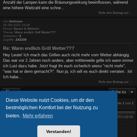
Anzahl der Lampen kann die Bräunungswirkung beeinflussen, während
eine höhere Wattzahl eine schne...
Rufe den Beitrag auf
von
Darkman
26 Okt 2021 16:48
Forum:
Bauen & Wohnen
Thema:
Wann endlich Grill Wetter???
Antworten:
3
Zugriffe:
243209
Re: Wann endlich Grill Wetter???
Hey Leute! Ich mach das Grillen auch nicht mehr vom Wetter abhängig.
Das war vor 2 Jahren noch anders, aber mittlerweile grille ich wann immer
ich Lust dazu habe. Jetzt fragt ihr euch sicherlich wieso "nicht mehr",
"was hat er denn gemacht?!". Nun ja, ich will es euch direkt verraten. :lol:
Ich habe...
Rufe den Beitrag auf
Gehe zu
Diese Website nutzt Cookies, um dir den
Die Suche ergab 3 Treffer • Seite
1
von
1
bestmöglichen Komfort bei der Nutzung zu
bieten.
Mehr erfahren
Foren-Übersicht
Alle Zeiten sind
UTC+02:00
Startseite
Alle Cookies löschen
Powered by
phpBB
® Forum Software © phpBB Limited
Verstanden!
BlackBoard style phpBB® by
FanFanlaTuFlippe