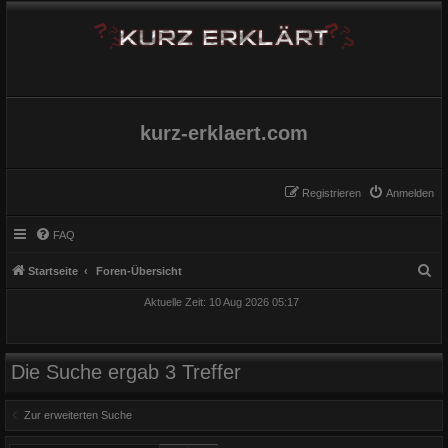
kurz-erklaert.com
Registrieren
Anmelden
FAQ
S
Startseite
Foren-Übersicht
u
Aktuelle Zeit: 10 Aug 2026 05:17
c
h
e
Die Suche ergab 3 Treffer
Zur erweiterten Suche