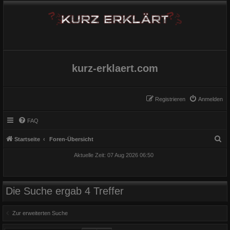
kurz-erklaert.com
Registrieren
Anmelden
FAQ
S
Startseite
Foren-Übersicht
u
Aktuelle Zeit: 07 Aug 2026 06:50
c
h
e
Die Suche ergab 4 Treffer
Zur erweiterten Suche