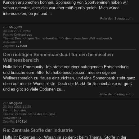
Kunden ansprechen können. Sponsoring von Sportvereinen haben wir
schon getestet, aber das war eher mäßig erfolgreich. Mich würde
interessieren, ob jemand ...
Rufe den Beitrag auf
von
Maggi23
30 Jun 2023 15:50
Forum:
Onlineshops
Thema:
Den richtigen Sonnenbankkauf für den heimischen Wellnessbereich
Antworten:
1
Zugriffe:
173000
Den richtigen Sonnenbankkauf für den heimischen
Wellnessbereich
Hallo liebe Community! Ich stehe vor einer aufregenden Entscheidung
und brauche eure Hilfe. Ich habe beschlossen, meinen eigenen
Wellnessbereich zu Hause einzurichten, und eine Sonnenbank steht ganz
oben auf meiner Wunschliste. Doch der Markt für Sonnenbänke ist groß
und es gibt so viele Optionen zu...
Rufe den Beitrag auf
von
Maggi23
23 Dez 2021 15:50
Forum:
Industrie
Thema:
Zentrale Stoffe der Industrie
Antworten:
3
Zugriffe:
140414
Re: Zentrale Stoffe der Industrie
Hallo ihr Experten :lol: Woran ihr so denkt beim Thema "Stoffe in der