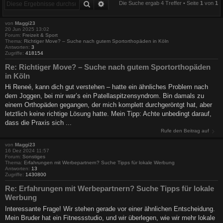
Suche
Erweiterte Suche
Die Suche ergab 4 Treffer • Seite
1
von
1
von
Maggi23
20 Jun 2025 13:02
Forum:
Freizeit & Sport
Thema:
Richtiger Move? – Suche nach gutem Sportorthopäden in Köln
Antworten:
3
Zugriffe:
418154
Re: Richtiger Move? – Suche nach gutem Sportorthopäden
in Köln
Hi Reneé, kann dich gut verstehen – hatte ein ähnliches Problem nach
dem Joggen, bei mir war’s ein Patellaspitzensyndrom. Bin damals zu
einem Orthopäden gegangen, der mich komplett durchgeröntgt hat, aber
letztlich keine richtige Lösung hatte. Mein Tipp: Achte unbedingt darauf,
dass die Praxis sich ...
Rufe den Beitrag auf
von
Maggi23
16 Dez 2024 11:57
Forum:
Sonstiges
Thema:
Erfahrungen mit Werbepartnern? Suche Tipps für lokale Werbung
Antworten:
13
Zugriffe:
1430800
Re: Erfahrungen mit Werbepartnern? Suche Tipps für lokale
Werbung
Interessante Frage! Wir stehen gerade vor einer ähnlichen Entscheidung.
Mein Bruder hat ein Fitnessstudio, und wir überlegen, wie wir mehr lokale