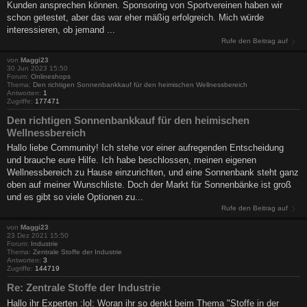
Kunden ansprechen können. Sponsoring von Sportvereinen haben wir
schon getestet, aber das war eher mäßig erfolgreich. Mich würde
interessieren, ob jemand ...
Rufe den Beitrag auf
von
Maggi23
30 Jun 2023 15:50
Forum:
Onlineshops
Thema:
Den richtigen Sonnenbankkauf für den heimischen Wellnessbereich
Antworten:
1
Zugriffe:
177471
Den richtigen Sonnenbankkauf für den heimischen
Wellnessbereich
Hallo liebe Community! Ich stehe vor einer aufregenden Entscheidung
und brauche eure Hilfe. Ich habe beschlossen, meinen eigenen
Wellnessbereich zu Hause einzurichten, und eine Sonnenbank steht ganz
oben auf meiner Wunschliste. Doch der Markt für Sonnenbänke ist groß
und es gibt so viele Optionen zu...
Rufe den Beitrag auf
von
Maggi23
23 Dez 2021 15:50
Forum:
Industrie
Thema:
Zentrale Stoffe der Industrie
Antworten:
3
Zugriffe:
144719
Re: Zentrale Stoffe der Industrie
Hallo ihr Experten :lol: Woran ihr so denkt beim Thema "Stoffe in der