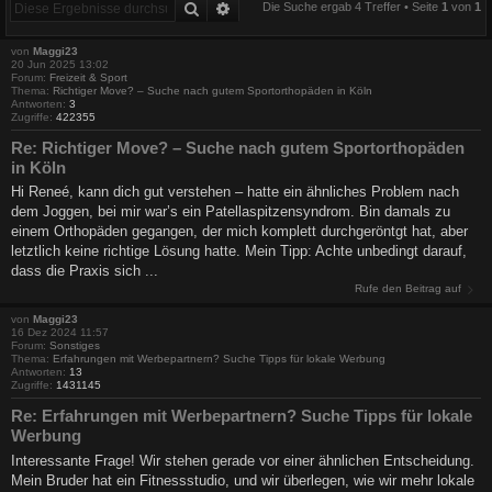
Suche
Erweiterte Suche
Die Suche ergab 4 Treffer • Seite
1
von
1
von
Maggi23
20 Jun 2025 13:02
Forum:
Freizeit & Sport
Thema:
Richtiger Move? – Suche nach gutem Sportorthopäden in Köln
Antworten:
3
Zugriffe:
422355
Re: Richtiger Move? – Suche nach gutem Sportorthopäden
in Köln
Hi Reneé, kann dich gut verstehen – hatte ein ähnliches Problem nach
dem Joggen, bei mir war’s ein Patellaspitzensyndrom. Bin damals zu
einem Orthopäden gegangen, der mich komplett durchgeröntgt hat, aber
letztlich keine richtige Lösung hatte. Mein Tipp: Achte unbedingt darauf,
dass die Praxis sich ...
Rufe den Beitrag auf
von
Maggi23
16 Dez 2024 11:57
Forum:
Sonstiges
Thema:
Erfahrungen mit Werbepartnern? Suche Tipps für lokale Werbung
Antworten:
13
Zugriffe:
1431145
Re: Erfahrungen mit Werbepartnern? Suche Tipps für lokale
Werbung
Interessante Frage! Wir stehen gerade vor einer ähnlichen Entscheidung.
Mein Bruder hat ein Fitnessstudio, und wir überlegen, wie wir mehr lokale