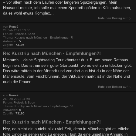
– vor allem nach dem Laufen oder längeren Spaziergängen. Mein
Hausarzt meinte, ich solle mal einen Sportorthopäden in Köln aufsuchen,
da es wohl etwas Komplex...
Rufe den Beitrag auf
von
Reneé
24 Feb 2022 13:30
Forum:
Freizeit & Sport
Thema:
Kurztrip nach München - Empfehlungen?!
Antworten:
5
Zugriffe:
73196
Re: Kurztrip nach München - Empfehlungen?!
Mmmmh... deine Sightseeing Tour könntest du z.B. am neuen Rathaus
beginnen. Das ist ein sehr guter Startpunkt, wo es viel zu entdecken gibt.
Das wäre mitten in der Altstadt und von dort aus bist du in der Nähe der
Mariensäule, vom Fischbrunnen, der Viktualienmarkt ist in der Nähe und
auch die Frauen...
Rufe den Beitrag auf
von
Reneé
24 Feb 2022 11:50
Forum:
Freizeit & Sport
Thema:
Kurztrip nach München - Empfehlungen?!
Antworten:
5
Zugriffe:
73196
Re: Kurztrip nach München - Empfehlungen?!
Hey, da bleibt dir ja nicht allzu viel Zeit, denn in München gibt es etliche
tolle Dinge zu sehen und zu erleben. Hast du eine ungefähre Ahnung in