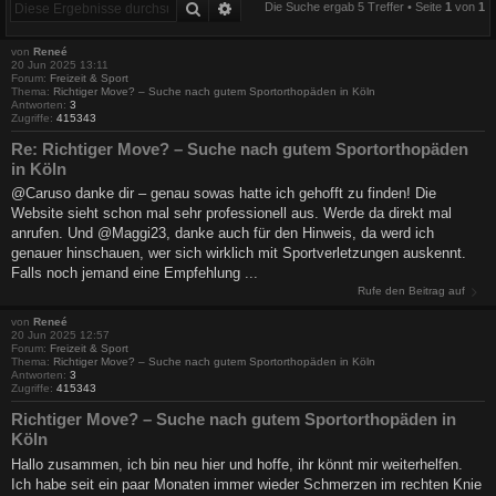
Suche
Erweiterte Suche
Die Suche ergab 5 Treffer • Seite
1
von
1
von
Reneé
20 Jun 2025 13:11
Forum:
Freizeit & Sport
Thema:
Richtiger Move? – Suche nach gutem Sportorthopäden in Köln
Antworten:
3
Zugriffe:
415343
Re: Richtiger Move? – Suche nach gutem Sportorthopäden
in Köln
@Caruso danke dir – genau sowas hatte ich gehofft zu finden! Die
Website sieht schon mal sehr professionell aus. Werde da direkt mal
anrufen. Und @Maggi23, danke auch für den Hinweis, da werd ich
genauer hinschauen, wer sich wirklich mit Sportverletzungen auskennt.
Falls noch jemand eine Empfehlung ...
Rufe den Beitrag auf
von
Reneé
20 Jun 2025 12:57
Forum:
Freizeit & Sport
Thema:
Richtiger Move? – Suche nach gutem Sportorthopäden in Köln
Antworten:
3
Zugriffe:
415343
Richtiger Move? – Suche nach gutem Sportorthopäden in
Köln
Hallo zusammen, ich bin neu hier und hoffe, ihr könnt mir weiterhelfen.
Ich habe seit ein paar Monaten immer wieder Schmerzen im rechten Knie