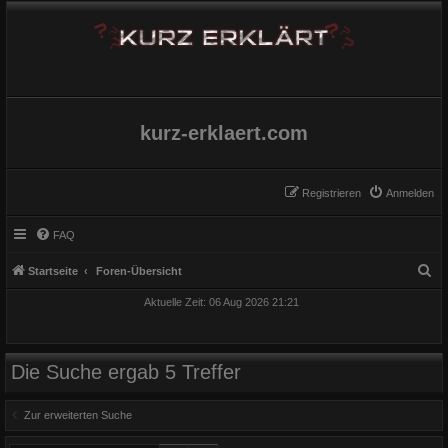
kurz-erklaert.com
Registrieren
Anmelden
FAQ
S
Startseite
Foren-Übersicht
u
Aktuelle Zeit: 06 Aug 2026 21:21
c
h
e
Die Suche ergab 5 Treffer
Zur erweiterten Suche