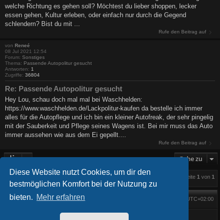
welche Richtung es gehen soll? Möchtest du lieber shoppen, lecker
essen gehen, Kultur erleben, oder einfach nur durch die Gegend
schlendern? Bist du mit ...
Rufe den Beitrag auf
von
Reneé
08 Jul 2021 12:54
Forum:
Sonstiges
Thema:
Passende Autopolitur gesucht
Antworten:
1
Zugriffe:
36804
Re: Passende Autopolitur gesucht
Hey Lou, schau doch mal mal bei Waschhelden:
https://www.waschhelden.de/Lackpolitur-kaufen da bestelle ich immer
alles für die Autopflege und ich bin ein kleiner Autofreak, der sehr pingelig
mit der Sauberkeit und Pflege seines Wagens ist. Bei mir muss das Auto
immer aussehen wie aus dem Ei gepellt....
Rufe den Beitrag auf
Gehe zu
Diese Website nutzt Cookies, um dir den
Die Suche ergab 5 Treffer • Seite
1
von
1
bestmöglichen Komfort bei der Nutzung zu
bieten.
Mehr erfahren
Foren-Übersicht
Alle Zeiten sind
UTC+02:00
Startseite
Alle Cookies löschen
Powered by
phpBB
® Forum Software © phpBB Limited