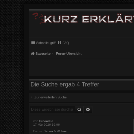
Schnellzugriff
FAQ
Startseite
Foren-Übersicht
Die Suche ergab 4 Treffer
Zur erweiterten Suche
Suche
Erweiterte Suche
von
Crocodile
17 Mär 2026 16:06
Forum:
Bauen & Wohnen