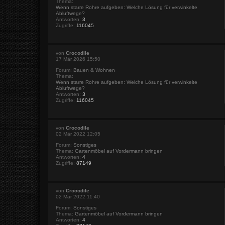
Thema:
Wenn starre Rohre aufgeben: Welche Lösung für verwinkelte
Abluftwege?
Antworten:
3
Zugriffe:
116045
von
Crocodile
17 Mär 2026 15:50
Forum:
Bauen & Wohnen
Thema:
Wenn starre Rohre aufgeben: Welche Lösung für verwinkelte
Abluftwege?
Antworten:
3
Zugriffe:
116045
von
Crocodile
02 Mär 2022 12:05
Forum:
Sonstiges
Thema:
Gartenmöbel auf Vordermann bringen
Antworten:
4
Zugriffe:
87149
von
Crocodile
02 Mär 2022 11:40
Forum:
Sonstiges
Thema:
Gartenmöbel auf Vordermann bringen
Antworten:
4