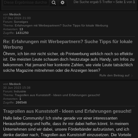
Suche
Erweiterte Suche
Die Suche ergab 5 Treffer • Seite
1
von
1
von
Medock
17 Dez 2024 21:00
Forum:
Sonstiges
Thema:
Erfahrungen mit Werbepartnern? Suche Tipps für lokale Werbung
Antworten:
13
Zugriffe:
1431250
Re: Erfahrungen mit Werbepartnern? Suche Tipps für lokale
Werbung
Öhmm, ich bin mir nicht sicher, ob Printwerbung wirklich noch so effektiv
ist. Die meisten Leute schauen doch heutzutage aufs Handy, um Infos zu
bekommen. Hat jemand hier konkrete Zahlen, wie viele Leute tatsächlich
solche Magazine mitnehmen oder die Anzeigen lesen?
Rufe den Beitrag auf
von
Medock
30 Jun 2023 15:38
Forum:
Industrie
Thema:
Tragrollen aus Kunststoff - Ideen und Erfahrungen gesucht!
Antworten:
1
Zugriffe:
266546
Tragrollen aus Kunststoff - Ideen und Erfahrungen gesucht!
Hallo liebe Community! Ich stehe gerade vor einer interessanten
Herausforderung und hoffe, dass ihr mir dabei helfen könnt. In meinem
Unternehmen sind wir dabei, unsere Förderbänder aufzurüsten, und ich
denke darüber nach, Tragrollen aus Kunststoff einzusetzen. Die Vorteile