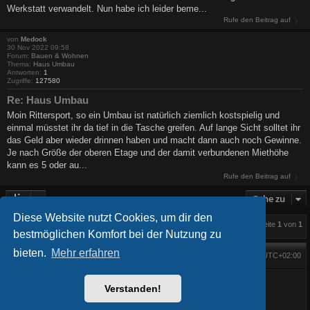
Werkstatt verwandelt. Nun habe ich leider beme...
Rufe den Beitrag auf
von
Medock
30 Nov 2022 09:58
Forum:
Bauen & Wohnen
Thema:
Haus Umbau
Antworten:
1
Zugriffe:
127580
Re: Haus Umbau
Moin Rittersport, so ein Umbau ist natürlich ziemlich kostspielig und
einmal müsstet ihr da tief in die Tasche greifen. Auf lange Sicht solltet ihr
das Geld aber wieder drinnen haben und macht dann auch noch Gewinne.
Je nach Größe der oberen Etage und der damit verbundenen Miethöhe
kann es 5 oder au...
Rufe den Beitrag auf
Gehe zu
Diese Website nutzt Cookies, um dir den
Die Suche ergab 5 Treffer • Seite
1
von
1
bestmöglichen Komfort bei der Nutzung zu
bieten.
Mehr erfahren
Foren-Übersicht
Alle Zeiten sind
UTC+02:00
Startseite
Alle Cookies löschen
Powered by
phpBB
® Forum Software © phpBB Limited
Verstanden!
BlackBoard style phpBB® by
FanFanlaTuFlippe
Deutsche Übersetzung durch
phpBB.de