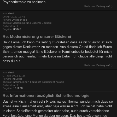
Psychotherapie zu beginnen. ...
Rufe den Beitrag auf
von
Venti
06 Apr 2022 17:41
Forum:
Onlineshops
Thema:
Modernisierung unserer Bäckerei
Antworten:
1
Zugriffe:
85842
Re: Modernisierung unserer Bäckerei
Hallo Lama, ich kann mir sehr gut vorstellen dass es nicht leicht ist sich
gegen dieser Konkurrenz zu messen. Aus diesem Grund finde ich Euren
Schritt umso mutiger! Eine Bäckerei in Familienbesitz bedeutet für mich
persönlich auch einfach mehr Liebe im Detail. Ich glaube allerdings nicht
dass du auf...
Rufe den Beitrag auf
von
Venti
07 Jan 2022 11:26
Forum:
Industrie
Thema:
Informationen bezüglich Schleiftechnologie
Antworten:
1
Zugriffe:
101938
Re: Informationen bezüglich Schleiftechnologie
Das ist wirklich mal ein sehr Praxis nahes Thema, wundert mich dass so
etwas eine Hausarbeit wird, aber naja warum nicht. Ich selbst habe nicht
in einem Schleifbetrieb gearbeitet aber habe, auch durch verschiedene
Forenbeiträge, eine Menge darüber gelesen. Das beste wäre wenn du