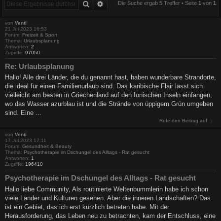
Suche
Erweiterte Suche
Die Suche ergab 5 Treffer • Seite
1
von
1
von
Venti
21 Jul 2023 16:53
Forum:
Freizeit & Sport
Thema:
Urlaubsplanung
Antworten:
2
Zugriffe:
97050
Re: Urlaubsplanung
Hallo! Alle drei Länder, die du genannt hast, haben wunderbare Strandorte,
die ideal für einen Familienurlaub sind. Das karibische Flair lässt sich
vielleicht am besten in Griechenland auf den Ionischen Inseln einfangen,
wo das Wasser azurblau ist und die Strände von üppigem Grün umgeben
sind. Eine ...
Rufe den Beitrag auf
von
Venti
17 Jul 2023 17:11
Forum:
Gesundheit & Beauty
Thema:
Psychotherapie im Dschungel des Alltags - Rat gesucht
Antworten:
1
Zugriffe:
196410
Psychotherapie im Dschungel des Alltags - Rat gesucht
Hallo liebe Community, Als routinierte Weltenbummlerin habe ich schon
viele Länder und Kulturen gesehen. Aber die inneren Landschaften? Das
ist ein Gebiet, das ich erst kürzlich betreten habe. Mit der
Herausforderung, das Leben neu zu betrachten, kam der Entschluss, eine