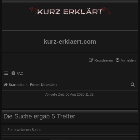
kurz-erklaert.com
Registrieren
Anmelden
FAQ
S
Startseite
Foren-Übersicht
u
Aktuelle Zeit: 06 Aug 2026 11:32
c
h
e
Die Suche ergab 5 Treffer
Zur erweiterten Suche