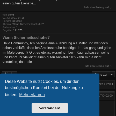
einen guten Dienstle...
Rufe den Beitrag auf
von
Venti
01 Jul 2021 14:15
Forum:
Industrie
Thema:
Wann Sicherheitsschuhe?
Antworten:
1
Zugriffe:
121675
Wann Sicherheitsschuhe?
Hallo Community, Ich beginne eine Ausbildung als Maler und war doch
schon verblüfft, dass ich Arbeitsschuhe benötige. Ist das gang und gäbe
im Malerbereich? Gibt es etwas, worauf ich beim Kauf aufpassen sollte
und kennt Ihr vielleicht einen guten Anbieter? Ich kann mir ja nicht
vorstellen, dass die ...
Rufe den Beitrag auf
Gehe zu
Diese Website nutzt Cookies, um dir den
Die Suche ergab 5 Treffer • Seite
1
von
1
bestmöglichen Komfort bei der Nutzung zu
bieten.
Mehr erfahren
Foren-Übersicht
Alle Zeiten sind
UTC+02:00
Startseite
Alle Cookies löschen
Powered by
phpBB
® Forum Software © phpBB Limited
Verstanden!
BlackBoard style phpBB® by
FanFanlaTuFlippe
Deutsche Übersetzung durch
phpBB.de