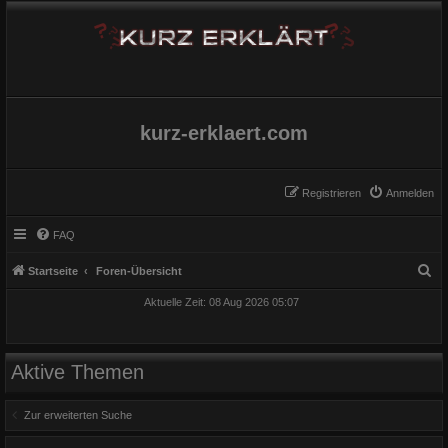
kurz-erklaert.com
Registrieren
Anmelden
FAQ
S
Startseite
Foren-Übersicht
u
Aktuelle Zeit: 08 Aug 2026 05:07
c
h
e
Aktive Themen
Zur erweiterten Suche