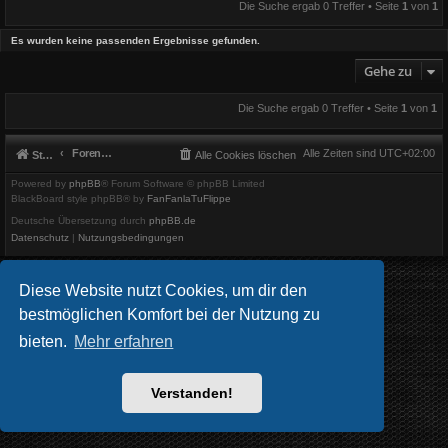
Die Suche ergab 0 Treffer • Seite
1
von
1
Es wurden keine passenden Ergebnisse gefunden.
Gehe zu
Die Suche ergab 0 Treffer • Seite
1
von
1
Foren-Übersicht
Alle Zeiten sind
UTC+02:00
Startseite
Alle Cookies löschen
Powered by
phpBB
® Forum Software © phpBB Limited
BlackBoard style phpBB® by
FanFanlaTuFlippe
Deutsche Übersetzung durch
phpBB.de
Datenschutz
|
Nutzungsbedingungen
Diese Website nutzt Cookies, um dir den
bestmöglichen Komfort bei der Nutzung zu
bieten.
Mehr erfahren
Verstanden!