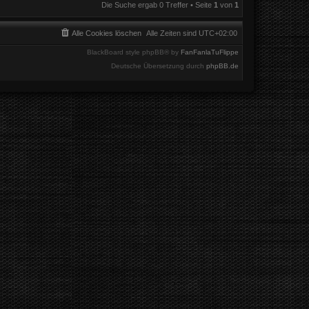
Die Suche ergab 0 Treffer • Seite
1
von
1
Alle Cookies löschen
Alle Zeiten sind
UTC+02:00
BlackBoard style phpBB® by
FanFanlaTuFlippe
Deutsche Übersetzung durch
phpBB.de