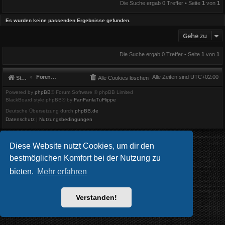
Die Suche ergab 0 Treffer • Seite
1
von
1
Es wurden keine passenden Ergebnisse gefunden.
Gehe zu
Die Suche ergab 0 Treffer • Seite
1
von
1
Foren-Übersicht
Alle Zeiten sind
UTC+02:00
Startseite
Alle Cookies löschen
Powered by
phpBB
® Forum Software © phpBB Limited
BlackBoard style phpBB® by
FanFanlaTuFlippe
Deutsche Übersetzung durch
phpBB.de
Datenschutz
|
Nutzungsbedingungen
Diese Website nutzt Cookies, um dir den
bestmöglichen Komfort bei der Nutzung zu
bieten.
Mehr erfahren
Verstanden!