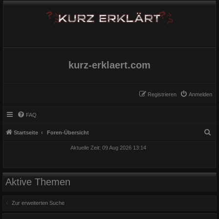
kurz-erklaert.com
Registrieren
Anmelden
FAQ
S
Startseite
Foren-Übersicht
u
Aktuelle Zeit: 09 Aug 2026 13:14
c
h
e
Aktive Themen
Zur erweiterten Suche