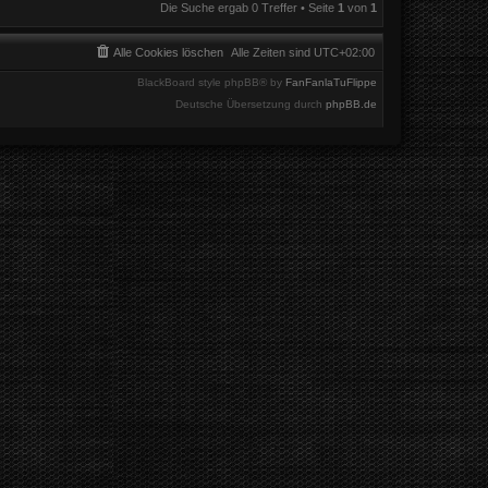
Die Suche ergab 0 Treffer • Seite
1
von
1
Alle Cookies löschen
Alle Zeiten sind
UTC+02:00
BlackBoard style phpBB® by
FanFanlaTuFlippe
Deutsche Übersetzung durch
phpBB.de