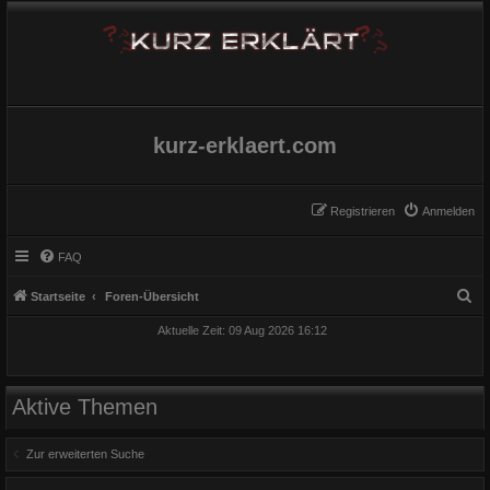
kurz-erklaert.com
Registrieren
Anmelden
FAQ
S
Startseite
Foren-Übersicht
u
Aktuelle Zeit: 09 Aug 2026 16:12
c
h
e
Aktive Themen
Zur erweiterten Suche