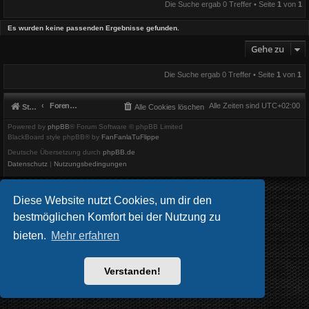
Die Suche ergab 0 Treffer • Seite
1
von
1
Es wurden keine passenden Ergebnisse gefunden.
Gehe zu
Die Suche ergab 0 Treffer • Seite
1
von
1
Foren-Übersicht
Alle Zeiten sind
UTC+02:00
Startseite
Alle Cookies löschen
Powered by
phpBB
® Forum Software © phpBB Limited
BlackBoard style phpBB® by
FanFanlaTuFlippe
Deutsche Übersetzung durch
phpBB.de
Datenschutz
|
Nutzungsbedingungen
Diese Website nutzt Cookies, um dir den
bestmöglichen Komfort bei der Nutzung zu
bieten.
Mehr erfahren
Verstanden!