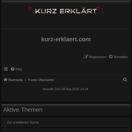
kurz-erklaert.com
Registrieren
Anmelden
FAQ
S
Startseite
Foren-Übersicht
u
Aktuelle Zeit: 08 Aug 2026 14:24
c
h
e
Aktive Themen
Zur erweiterten Suche