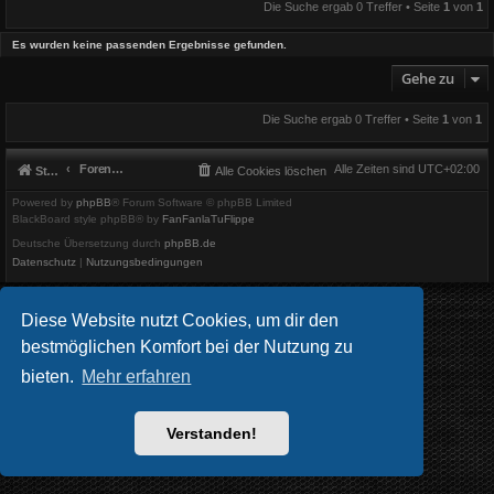
Die Suche ergab 0 Treffer • Seite
1
von
1
Es wurden keine passenden Ergebnisse gefunden.
Gehe zu
Die Suche ergab 0 Treffer • Seite
1
von
1
Foren-Übersicht
Alle Zeiten sind
UTC+02:00
Startseite
Alle Cookies löschen
Powered by
phpBB
® Forum Software © phpBB Limited
BlackBoard style phpBB® by
FanFanlaTuFlippe
Deutsche Übersetzung durch
phpBB.de
Datenschutz
|
Nutzungsbedingungen
Diese Website nutzt Cookies, um dir den
bestmöglichen Komfort bei der Nutzung zu
bieten.
Mehr erfahren
Verstanden!