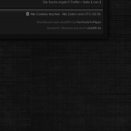
Die Suche ergab 0 Treffer • Seite
1
von
1
Alle Cookies löschen
Alle Zeiten sind
UTC+02:00
BlackBoard style phpBB® by
FanFanlaTuFlippe
Deutsche Übersetzung durch
phpBB.de