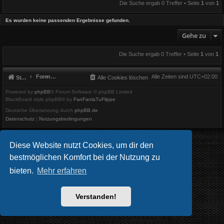
Die Suche ergab 0 Treffer • Seite
1
von
1
Es wurden keine passenden Ergebnisse gefunden.
Gehe zu
Die Suche ergab 0 Treffer • Seite
1
von
1
Foren-Übersicht
Alle Zeiten sind
UTC+02:00
Startseite
Alle Cookies löschen
Powered by
phpBB
® Forum Software © phpBB Limited
BlackBoard style phpBB® by
FanFanlaTuFlippe
Deutsche Übersetzung durch
phpBB.de
Datenschutz
|
Nutzungsbedingungen
Diese Website nutzt Cookies, um dir den
bestmöglichen Komfort bei der Nutzung zu
bieten.
Mehr erfahren
Verstanden!