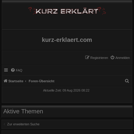
kurz-erklaert.com
Registrieren
Anmelden
FAQ
S
Startseite
Foren-Übersicht
u
Aktuelle Zeit: 09 Aug 2026 08:22
c
h
e
Aktive Themen
Zur erweiterten Suche