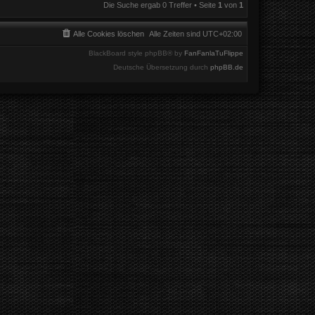
Die Suche ergab 0 Treffer • Seite
1
von
1
Alle Cookies löschen
Alle Zeiten sind
UTC+02:00
BlackBoard style phpBB® by
FanFanlaTuFlippe
Deutsche Übersetzung durch
phpBB.de