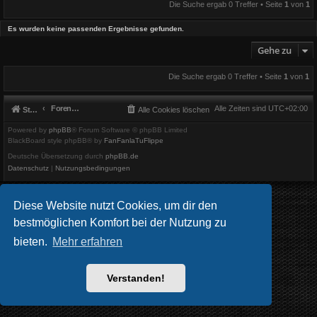
Die Suche ergab 0 Treffer • Seite
1
von
1
Es wurden keine passenden Ergebnisse gefunden.
Gehe zu
Die Suche ergab 0 Treffer • Seite
1
von
1
Foren-Übersicht
Alle Zeiten sind
UTC+02:00
Startseite
Alle Cookies löschen
Powered by
phpBB
® Forum Software © phpBB Limited
BlackBoard style phpBB® by
FanFanlaTuFlippe
Deutsche Übersetzung durch
phpBB.de
Datenschutz
|
Nutzungsbedingungen
Diese Website nutzt Cookies, um dir den
bestmöglichen Komfort bei der Nutzung zu
bieten.
Mehr erfahren
Verstanden!