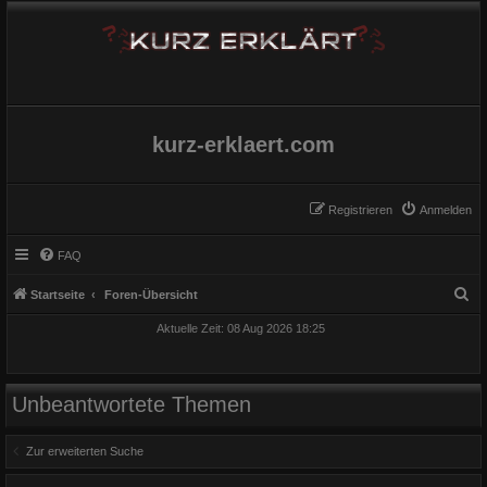
kurz-erklaert.com
Registrieren
Anmelden
FAQ
S
Startseite
Foren-Übersicht
u
Aktuelle Zeit: 08 Aug 2026 18:25
c
h
e
Unbeantwortete Themen
Zur erweiterten Suche