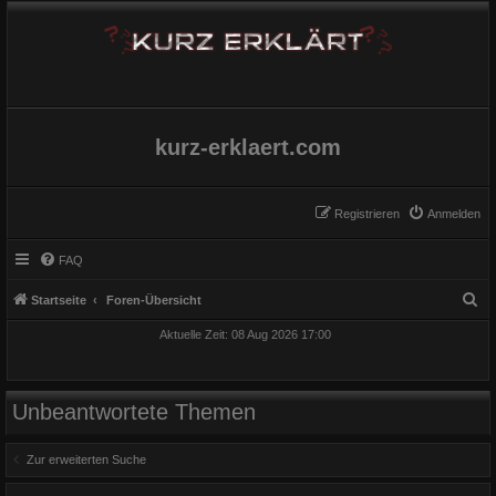
kurz-erklaert.com
Registrieren
Anmelden
FAQ
S
Startseite
Foren-Übersicht
u
Aktuelle Zeit: 08 Aug 2026 17:00
c
h
e
Unbeantwortete Themen
Zur erweiterten Suche