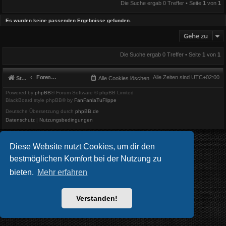
Die Suche ergab 0 Treffer • Seite
1
von
1
Es wurden keine passenden Ergebnisse gefunden.
Gehe zu
Die Suche ergab 0 Treffer • Seite
1
von
1
Foren-Übersicht
Alle Zeiten sind
UTC+02:00
Startseite
Alle Cookies löschen
Powered by
phpBB
® Forum Software © phpBB Limited
BlackBoard style phpBB® by
FanFanlaTuFlippe
Deutsche Übersetzung durch
phpBB.de
Datenschutz
|
Nutzungsbedingungen
Diese Website nutzt Cookies, um dir den
bestmöglichen Komfort bei der Nutzung zu
bieten.
Mehr erfahren
Verstanden!