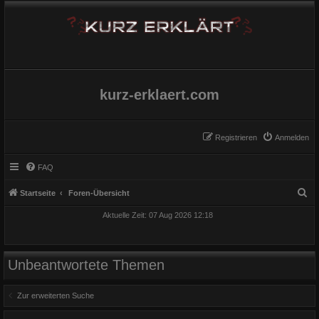
kurz-erklaert.com
Registrieren
Anmelden
FAQ
S
Startseite
Foren-Übersicht
u
Aktuelle Zeit: 07 Aug 2026 12:18
c
h
e
Unbeantwortete Themen
Zur erweiterten Suche