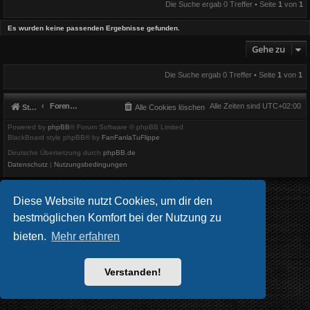
Die Suche ergab 0 Treffer • Seite
1
von
1
Es wurden keine passenden Ergebnisse gefunden.
Gehe zu
Die Suche ergab 0 Treffer • Seite
1
von
1
Foren-Übersicht
Alle Zeiten sind
UTC+02:00
Startseite
Alle Cookies löschen
Powered by
phpBB
® Forum Software © phpBB Limited
BlackBoard style phpBB® by
FanFanlaTuFlippe
Deutsche Übersetzung durch
phpBB.de
Datenschutz
|
Nutzungsbedingungen
Diese Website nutzt Cookies, um dir den
bestmöglichen Komfort bei der Nutzung zu
bieten.
Mehr erfahren
Verstanden!