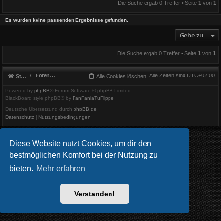
Die Suche ergab 0 Treffer • Seite
1
von
1
Es wurden keine passenden Ergebnisse gefunden.
Gehe zu
Die Suche ergab 0 Treffer • Seite
1
von
1
Foren-Übersicht
Alle Zeiten sind
UTC+02:00
Startseite
Alle Cookies löschen
Powered by
phpBB
® Forum Software © phpBB Limited
BlackBoard style phpBB® by
FanFanlaTuFlippe
Deutsche Übersetzung durch
phpBB.de
Datenschutz
|
Nutzungsbedingungen
Diese Website nutzt Cookies, um dir den
bestmöglichen Komfort bei der Nutzung zu
bieten.
Mehr erfahren
Verstanden!