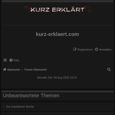
kurz-erklaert.com
Registrieren
Anmelden
FAQ
S
Startseite
Foren-Übersicht
u
Aktuelle Zeit: 09 Aug 2026 19:24
c
h
e
Unbeantwortete Themen
Zur erweiterten Suche