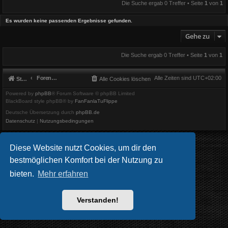
Die Suche ergab 0 Treffer • Seite
1
von
1
Es wurden keine passenden Ergebnisse gefunden.
Gehe zu
Die Suche ergab 0 Treffer • Seite
1
von
1
Foren-Übersicht
Alle Zeiten sind
UTC+02:00
Startseite
Alle Cookies löschen
Powered by
phpBB
® Forum Software © phpBB Limited
BlackBoard style phpBB® by
FanFanlaTuFlippe
Deutsche Übersetzung durch
phpBB.de
Datenschutz
|
Nutzungsbedingungen
Diese Website nutzt Cookies, um dir den
bestmöglichen Komfort bei der Nutzung zu
bieten.
Mehr erfahren
Verstanden!