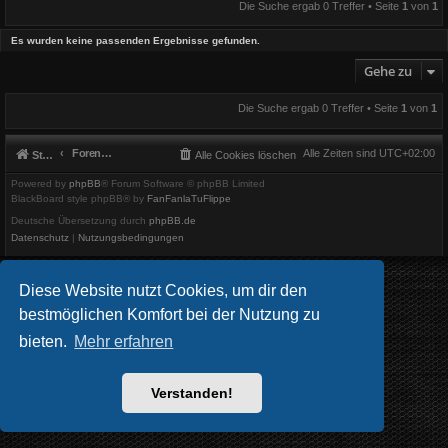
Die Suche ergab 0 Treffer • Seite
1
von
1
Es wurden keine passenden Ergebnisse gefunden.
Gehe zu
Die Suche ergab 0 Treffer • Seite
1
von
1
Foren-Übersicht
Alle Zeiten sind
UTC+02:00
Startseite
Alle Cookies löschen
Powered by
phpBB
® Forum Software © phpBB Limited
BlackBoard style phpBB® by
FanFanlaTuFlippe
Deutsche Übersetzung durch
phpBB.de
Datenschutz
|
Nutzungsbedingungen
Diese Website nutzt Cookies, um dir den
bestmöglichen Komfort bei der Nutzung zu
bieten.
Mehr erfahren
Verstanden!