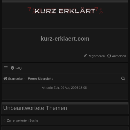
kurz-erklaert.com
Registrieren
Anmelden
FAQ
S
Startseite
Foren-Übersicht
u
Aktuelle Zeit: 09 Aug 2026 18:08
c
h
e
Unbeantwortete Themen
Zur erweiterten Suche