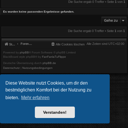
Die Suche ergab 0 Treffer • Seite
1
von
1
Es wurden keine passenden Ergebnisse gefunden.
Gehe zu
Die Suche ergab 0 Treffer • Seite
1
von
1
Foren-Übersicht
Alle Zeiten sind
UTC+02:00
Startseite
Alle Cookies löschen
Powered by
phpBB
® Forum Software © phpBB Limited
BlackBoard style phpBB® by
FanFanlaTuFlippe
Deutsche Übersetzung durch
phpBB.de
Datenschutz
|
Nutzungsbedingungen
Diese Website nutzt Cookies, um dir den
bestmöglichen Komfort bei der Nutzung zu
bieten.
Mehr erfahren
Verstanden!