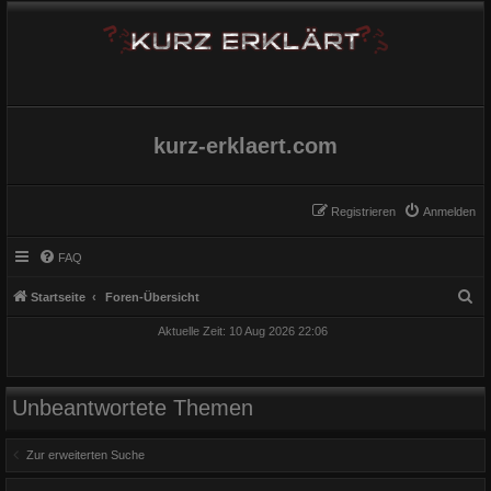
kurz-erklaert.com
Registrieren
Anmelden
FAQ
S
Startseite
Foren-Übersicht
u
Aktuelle Zeit: 10 Aug 2026 22:06
c
h
e
Unbeantwortete Themen
Zur erweiterten Suche