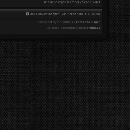
Die Suche ergab 0 Treffer • Seite
1
von
1
Alle Cookies löschen
Alle Zeiten sind
UTC+02:00
BlackBoard style phpBB® by
FanFanlaTuFlippe
Deutsche Übersetzung durch
phpBB.de