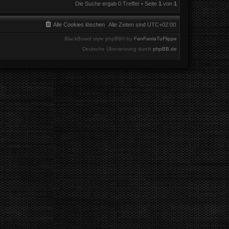
Die Suche ergab 0 Treffer • Seite
1
von
1
Alle Cookies löschen
Alle Zeiten sind
UTC+02:00
BlackBoard style phpBB® by
FanFanlaTuFlippe
Deutsche Übersetzung durch
phpBB.de