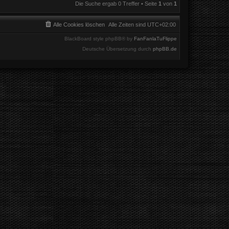
Die Suche ergab 0 Treffer • Seite
1
von
1
Alle Cookies löschen
Alle Zeiten sind
UTC+02:00
BlackBoard style phpBB® by
FanFanlaTuFlippe
Deutsche Übersetzung durch
phpBB.de