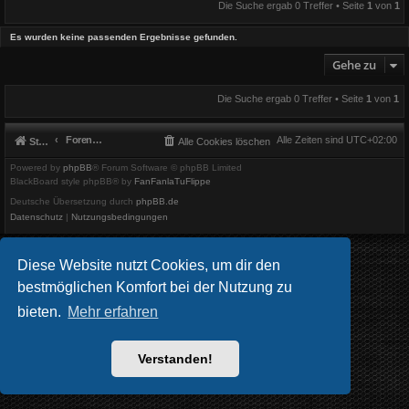
Die Suche ergab 0 Treffer • Seite
1
von
1
Es wurden keine passenden Ergebnisse gefunden.
Gehe zu
Die Suche ergab 0 Treffer • Seite
1
von
1
Foren-Übersicht
Alle Zeiten sind
UTC+02:00
Startseite
Alle Cookies löschen
Powered by
phpBB
® Forum Software © phpBB Limited
BlackBoard style phpBB® by
FanFanlaTuFlippe
Deutsche Übersetzung durch
phpBB.de
Datenschutz
|
Nutzungsbedingungen
Diese Website nutzt Cookies, um dir den
bestmöglichen Komfort bei der Nutzung zu
bieten.
Mehr erfahren
Verstanden!