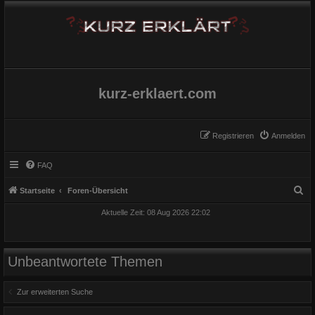
kurz-erklaert.com
Registrieren
Anmelden
FAQ
S
Startseite
Foren-Übersicht
u
Aktuelle Zeit: 08 Aug 2026 22:02
c
h
e
Unbeantwortete Themen
Zur erweiterten Suche