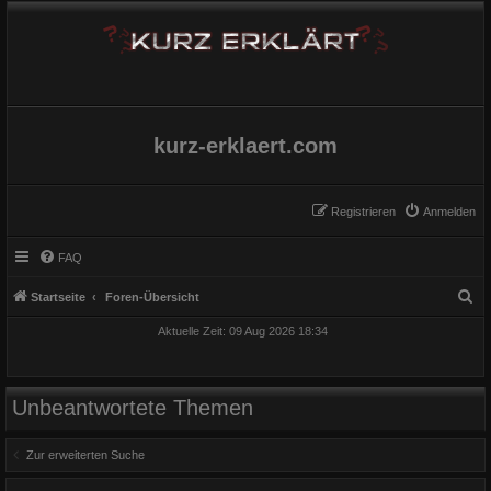
kurz-erklaert.com
Registrieren
Anmelden
FAQ
S
Startseite
Foren-Übersicht
u
Aktuelle Zeit: 09 Aug 2026 18:34
c
h
e
Unbeantwortete Themen
Zur erweiterten Suche