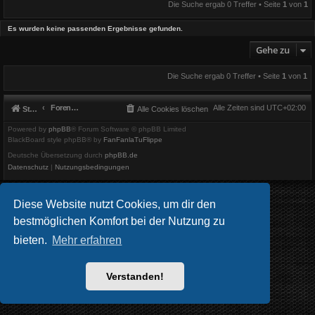
Die Suche ergab 0 Treffer • Seite
1
von
1
Es wurden keine passenden Ergebnisse gefunden.
Gehe zu
Die Suche ergab 0 Treffer • Seite
1
von
1
Foren-Übersicht
Alle Zeiten sind
UTC+02:00
Startseite
Alle Cookies löschen
Powered by
phpBB
® Forum Software © phpBB Limited
BlackBoard style phpBB® by
FanFanlaTuFlippe
Deutsche Übersetzung durch
phpBB.de
Datenschutz
|
Nutzungsbedingungen
Diese Website nutzt Cookies, um dir den
bestmöglichen Komfort bei der Nutzung zu
bieten.
Mehr erfahren
Verstanden!