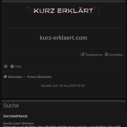
kurz-erklaert.com
Registrieren
Anmelden
FAQ
Startseite
Foren-Übersicht
Aktuelle Zeit: 08 Aug 2026 06:56
Suche
SUCHANFRAGE
Suche nach Wörtern:
Setze ein
+
vor ein Wort, das gefunden werden muss und ein
-
vor ein Wort, das nicht