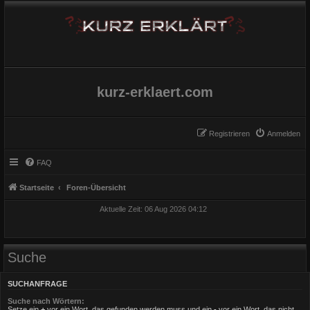
kurz-erklaert.com
Registrieren
Anmelden
FAQ
Startseite
Foren-Übersicht
Aktuelle Zeit: 06 Aug 2026 04:12
Suche
SUCHANFRAGE
Suche nach Wörtern:
Setze ein
+
vor ein Wort, das gefunden werden muss und ein
-
vor ein Wort, das nicht