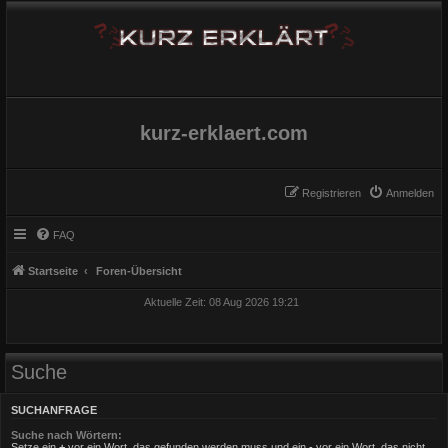
kurz-erklaert.com
Registrieren
Anmelden
FAQ
Startseite
Foren-Übersicht
Aktuelle Zeit: 08 Aug 2026 19:21
Suche
SUCHANFRAGE
Suche nach Wörtern:
Setze ein
+
vor ein Wort, das gefunden werden muss und ein
-
vor ein Wort, das nicht