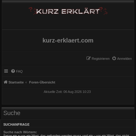
kurz-erklaert.com
Registrieren
Anmelden
FAQ
Startseite
Foren-Übersicht
Aktuelle Zeit: 06 Aug 2026 10:23
Suche
SUCHANFRAGE
Suche nach Wörtern:
Setze ein
+
vor ein Wort, das gefunden werden muss und ein
-
vor ein Wort, das nicht