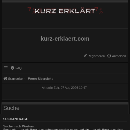
kurz-erklaert.com
Registrieren
Anmelden
FAQ
Startseite
Foren-Übersicht
Aktuelle Zeit: 07 Aug 2026 10:47
Suche
SUCHANFRAGE
Suche nach Wörtern:
Setze ein
+
vor ein Wort, das gefunden werden muss und ein
-
vor ein Wort, das nicht